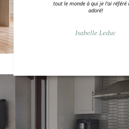
tout le monde à qui je l’ai référé 
r
adoré!
e
Isabelle Leduc
v
i
E
o
u
s
s