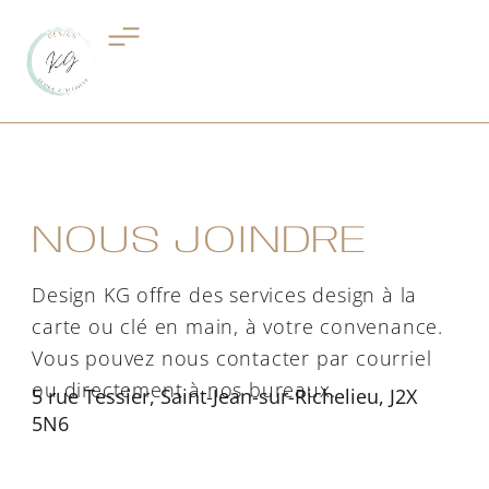
Aller
au
contenu
NOUS JOINDRE
Design KG offre des services design à la
carte ou clé en main, à votre convenance.
Vous pouvez nous contacter par courriel
ou directement à nos bureaux.
5 rue Tessier, Saint-Jean-sur-Richelieu, J2X
5N6