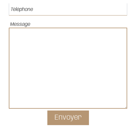
Message
Landry - Desing KG
Molière - Desing KG
Osborne - Desing KG
Brossard - Desing KG
Trésor Caché - Desing KG
Projets - Desing